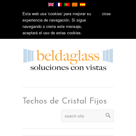
Esta web usa 'cookies' para mejorar su
close
experiencia de navegación. Si sigue
navegando o cierra este mensaje,
aceptará el uso de estas cookies.
Techos de Cristal Fijos