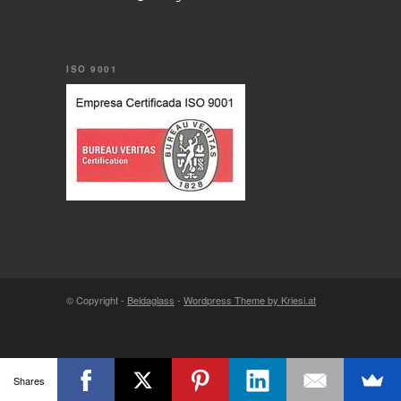
ISO 9001
© Copyright -
Beldaglass
-
Wordpress Theme by Kriesi.at
Shares