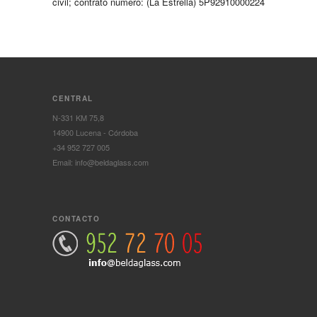
civil; contrato número: (La Estrella) 5P92910000224
CENTRAL
N-331 KM 75,8
14900 Lucena - Córdoba
+34 952 727 005
Email: info@beldaglass.com
CONTACTO