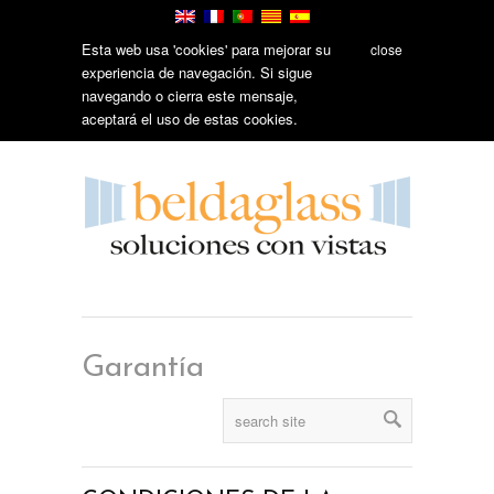
Esta web usa 'cookies' para mejorar su
close
experiencia de navegación. Si sigue
navegando o cierra este mensaje,
aceptará el uso de estas cookies.
Garantía