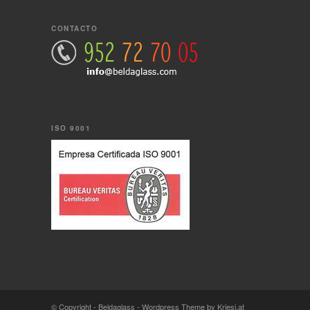
CONTACTO
ISO 9001
© Copyright -
Beldaglass
-
Wordpress Theme by Kriesi.at