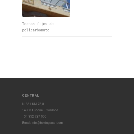
Techos fijos de
policarbonato
CENTRAL
N-331 KM 75,8
14900 Lucena - Córdoba
+34 952 727 005
Email: info@beldaglass.com