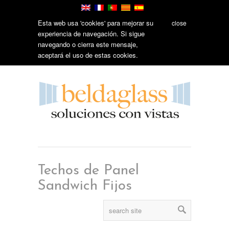
Esta web usa 'cookies' para mejorar su
close
experiencia de navegación. Si sigue
navegando o cierra este mensaje,
aceptará el uso de estas cookies.
Techos de Panel
Sandwich Fijos