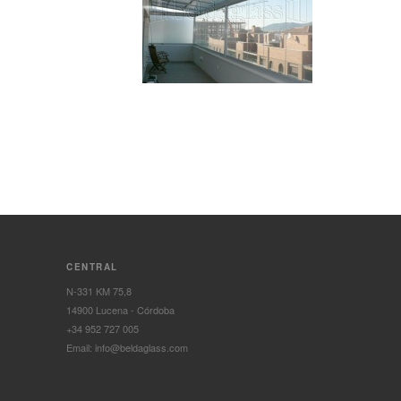
CENTRAL
N-331 KM 75,8
14900 Lucena - Córdoba
+34 952 727 005
Email: info@beldaglass.com