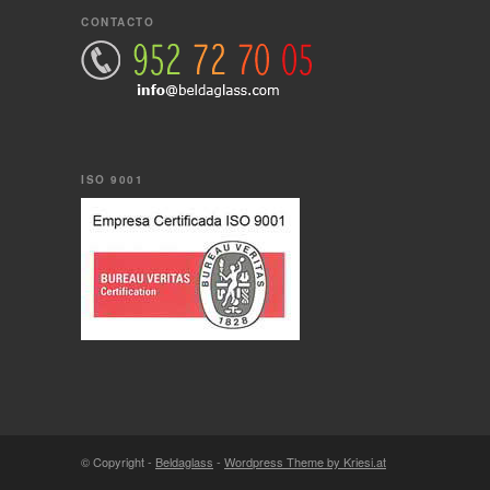
CONTACTO
ISO 9001
© Copyright -
Beldaglass
-
Wordpress Theme by Kriesi.at