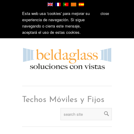
Esta web usa 'cookies' para mejorar su
close
experiencia de navegación. Si sigue
navegando o cierra este mensaje,
aceptará el uso de estas cookies.
Techos Móviles y Fijos