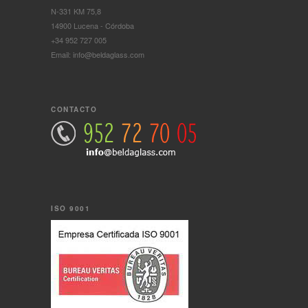
N-331 KM 75,8
14900 Lucena - Córdoba
+34 952 727 005
Email: info@beldaglass.com
CONTACTO
ISO 9001