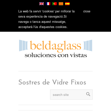
La web fa servir 'cookies' per millorar la
close
seva experiència de navegació.Si
navega o tanca aquest missatge,
acceptarà l'ús d'aquestes cookies.
Sostres de Vidre Fixos