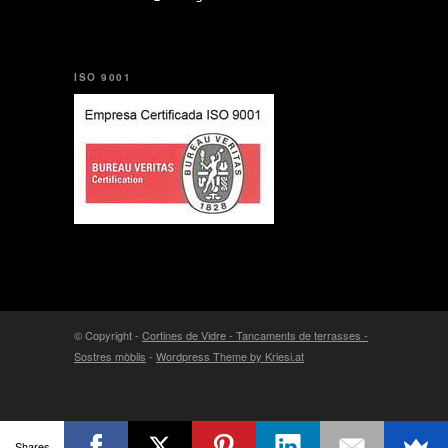
ISO 9001
© Copyright -
Cortines de Vidre - Tancaments de terrasses -
Sostres mòbils
-
Wordpress Theme by Kriesi.at
Shares