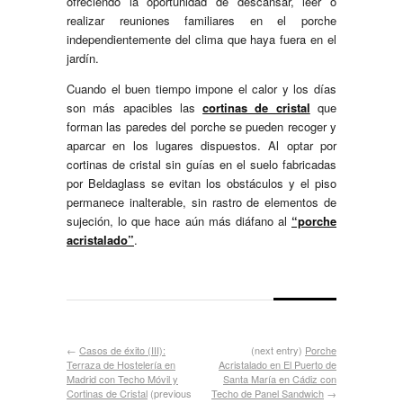
ofreciendo la oportunidad de descansar, leer o
realizar reuniones familiares en el porche
independientemente del clima que haya fuera en el
jardín.
Cuando el buen tiempo impone el calor y los días
son más apacibles las
cortinas de cristal
que
forman las paredes del porche se pueden recoger y
aparcar en los lugares dispuestos. Al optar por
cortinas de cristal sin guías en el suelo fabricadas
por Beldaglass se evitan los obstáculos y el piso
permanece inalterable, sin rastro de elementos de
sujeción, lo que hace aún más diáfano al
“porche
acristalado”
.
←
Casos de éxito (III):
(next entry)
Porche
Terraza de Hostelería en
Acristalado en El Puerto de
Madrid con Techo Móvil y
Santa María en Cádiz con
Cortinas de Cristal
(previous
Techo de Panel Sandwich
→