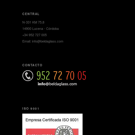
CENTRAL
N-331 KM 75,8
14900 Lucena - Córdoba
+34 952 727 005
Email: info@beldaglass.com
CONTACTO
ISO 9001