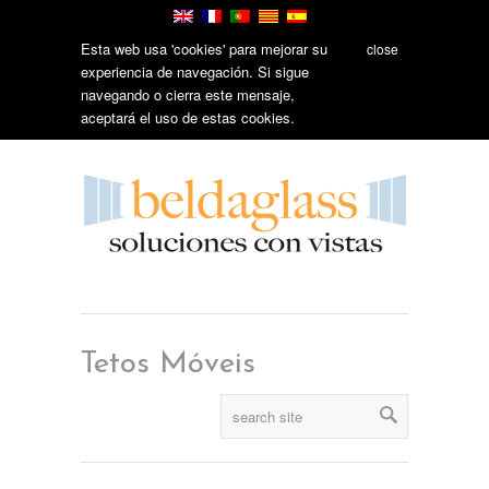
Esta web usa 'cookies' para mejorar su
close
experiencia de navegación. Si sigue
navegando o cierra este mensaje,
aceptará el uso de estas cookies.
Tetos Móveis