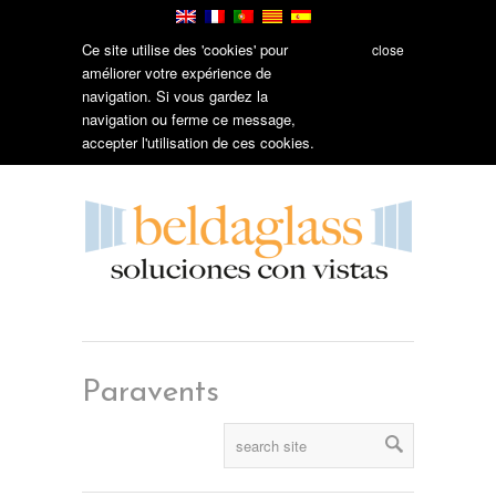
Ce site utilise des 'cookies' pour
close
améliorer votre expérience de
navigation. Si vous gardez la
navigation ou ferme ce message,
accepter l'utilisation de ces cookies.
Paravents