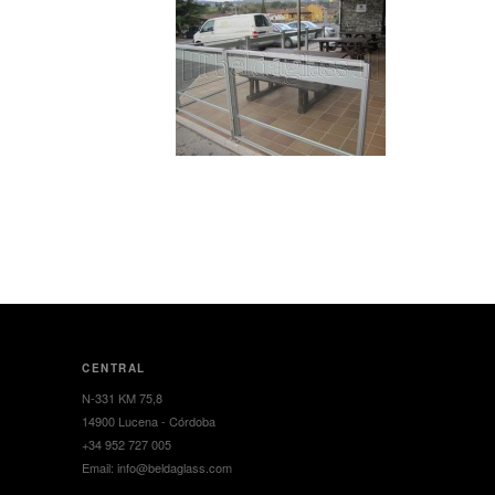
CENTRAL
N-331 KM 75,8
14900 Lucena - Córdoba
+34 952 727 005
Email: info@beldaglass.com